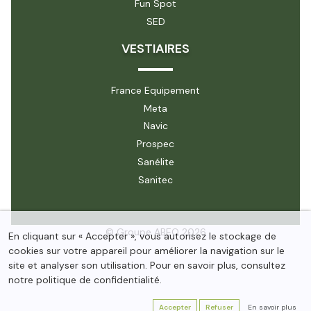
Fun Spot
SED
VESTIAIRES
France Equipement
Meta
Navic
Prospec
Sanélite
Sanitec
© Groupe ABEO 2026
En cliquant sur « Accepter », vous autorisez le stockage de
cookies sur votre appareil pour améliorer la navigation sur le
site et analyser son utilisation. Pour en savoir plus, consultez
notre politique de confidentialité.
Accepter
Refuser
En savoir plus