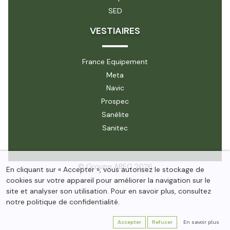
SED
VESTIAIRES
France Equipement
Meta
Navic
Prospec
Sanélite
Sanitec
© Groupe ABEO 2026
En cliquant sur « Accepter », vous autorisez le stockage de
cookies sur votre appareil pour améliorer la navigation sur le
site et analyser son utilisation. Pour en savoir plus, consultez
notre politique de confidentialité.
Accepter
Refuser
En savoir plus